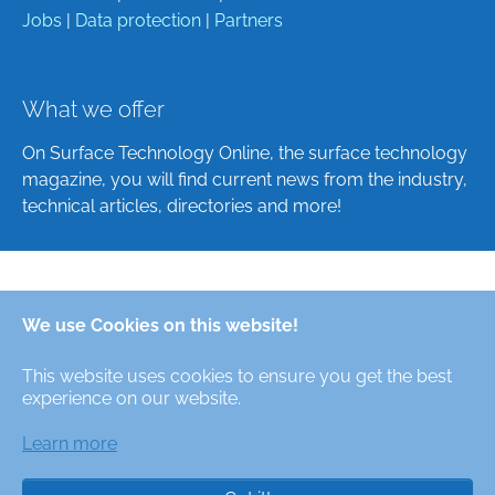
Jobs
|
Data protection
|
Partners
What we offer
On Surface Technology Online, the surface technology
magazine, you will find current news from the industry,
technical articles, directories and more!
Deutsch
We use Cookies on this website!
English
This website uses cookies to ensure you get the best
Alle Rechte/All Rights Reserved © Oberfläche-Online,
experience on our website.
das digitale Oberflächentechnik-Magazin / the digital
surface technologies magazine
Learn more