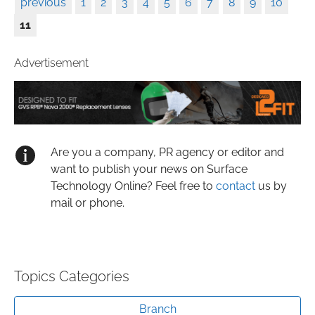
previous
1
2
3
4
5
6
7
8
9
10
11
Advertisement
Are you a company, PR agency or editor and
want to publish your news on Surface
Technology Online? Feel free to
contact
us by
mail or phone.
Topics Categories
Branch