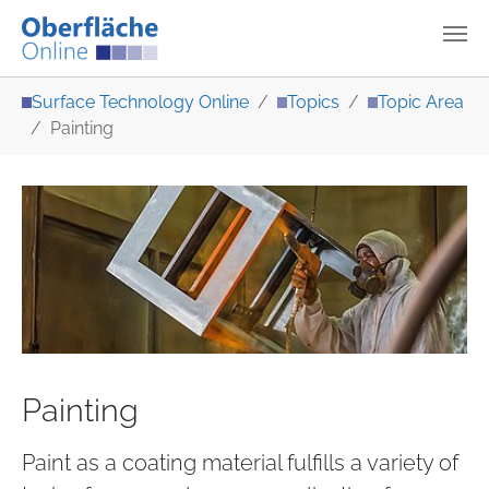
Skip to main content
You are here:
Surface Technology Online
Topics
Topic Area
Painting
Painting
Paint as a coating material fulfills a variety of